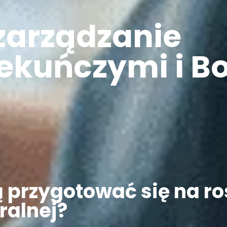
zarządzanie
iekuńczymi i 
przygotować się na r
ralnej?