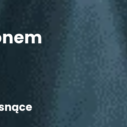
Bonem
osnące