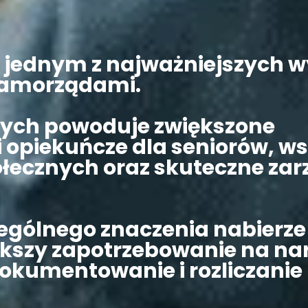
ię jednym z najważniejszych 
 samorządami.
zych powoduje zwiększone
opiekuńcze dla seniorów, ws
ołecznych oraz skuteczne zar
zególnego znaczenia nabierze
iększy zapotrzebowanie na na
okumentowanie i rozliczanie