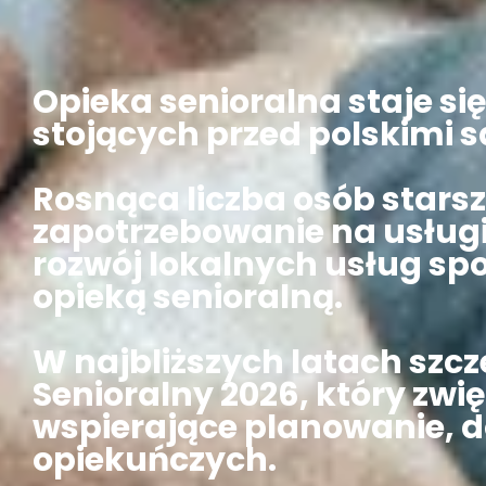
Opieka senioralna staje s
stojących przed polskimi
Rosnąca liczba osób stars
zapotrzebowanie na usługi 
rozwój lokalnych usług sp
opieką senioralną.
W najbliższych latach szc
Senioralny 2026, który zw
wspierające planowanie, d
opiekuńczych.