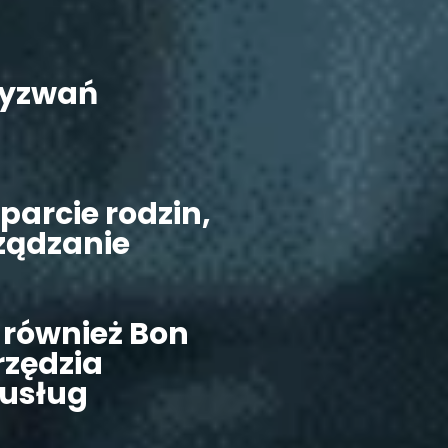
wyzwań
parcie rodzin,
ządzanie
 również Bon
rzędzia
 usług