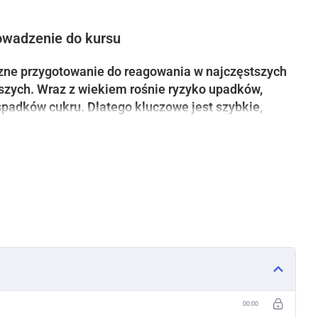
owadzenie do kursu
zne przygotowanie do reagowania w najczęstszych
rszych. Wraz z wiekiem rośnie ryzyko upadków,
spadków cukru. Dlatego kluczowe jest szybkie,
natychmiast wezwać pomoc,
ie przytomności
,
00:00
niowo-oddechową (RKO)
,