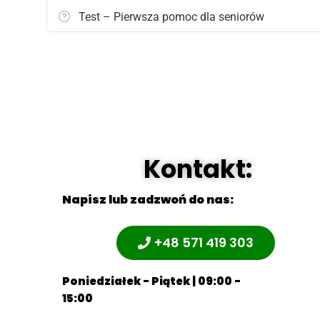
Test – Pierwsza pomoc dla seniorów
jak rozmawiać z dyspozytorem medycznym p
Najważniejszym elementem szkolenia jest pros
sprawdź przytomność – sprawdź oddech – wezwi
Kurs pierwszej pomocy dla seniorów nie ma na
zadaniem jest przygotowanie opiekunów i blisk
ciągu kilku najważniejszych minut przed przyj
Kontakt:
To wiedza, która daje pewność.
A pewność w sytuacji kryzysowej oznacza realn
Napisz lub zadzwoń do nas:
+48 571 419 303
Poniedziałek - Piątek | 09:00 -
15:00