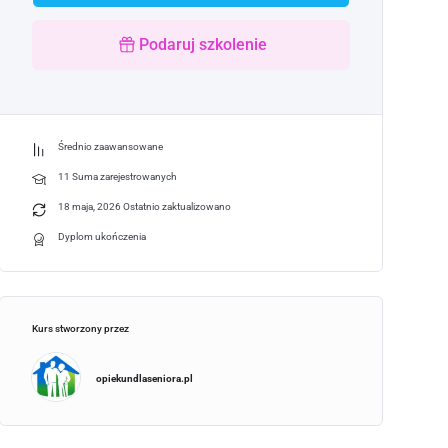
Podaruj szkolenie
Średnio zaawansowane
11 Suma zarejestrowanych
18 maja, 2026 Ostatnio zaktualizowano
Dyplom ukończenia
Kurs stworzony przez
opiekundlaseniora.pl