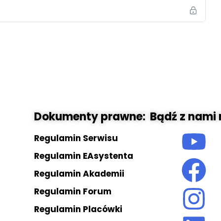
od numerem 112 lub 999.
ty schemat działania:
j pomoc – działaj.
 celu zastąpienia personelu medycznego. Jego
ich do podjęcia pierwszych, kluczowych działań w
azdem zespołu ratunkowego.
Dokumenty prawne:
Bądź z nami 
ą szansę na uratowanie życia.
Regulamin Serwisu
Regulamin EAsystenta
Regulamin Akademii
Regulamin Forum
Regulamin Placówki