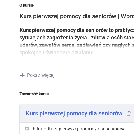
O kursie
Kurs pierwszej pomocy dla seniorów | Wpr
Kurs pierwszej pomocy dla seniorów
to praktyc
sytuacjach zagrożenia życia i zdrowia osób sta
udarów, zawałów serca, zadławień czy nagłych 
spokojne i świadome działanie.
Podczas kursu uczestnicy uczą się:
Pokaż więcej
jak postępować przy
upadkach i urazach
,
jak rozpoznać
udar i zawał serca
oraz kiedy 
Zawartość kursu
jak reagować na
zadławienie
,
Kurs pierwszej pomocy dla seniorów
co zrobić przy
hipoglikemii, omdleniu i utrac
Film – Kurs pierwszej pomocy dla seniorów
jak prawidłowo wykonać
resuscytację krąże