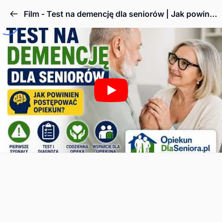
Film - Test na demencję dla seniorów | Jak powinien postępować opiekun seniora, gdy podejrzewa demencję?